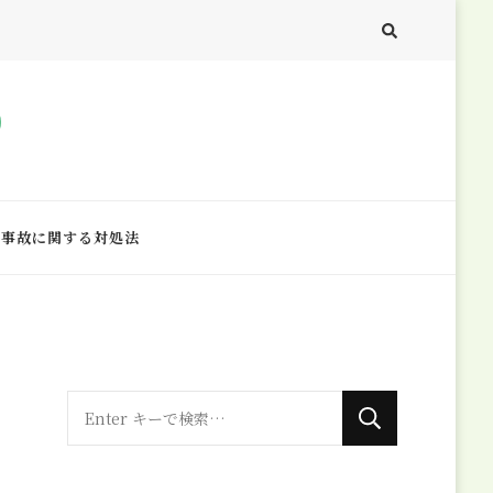
事故に関する対処法
な
に
か