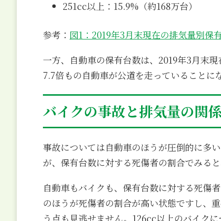
251cc以上：15.9%（約168万台）
参考：
図1：2019年3月末現在の排気量別保
一方、自動車の保有台数は、2019年3月末
7.7倍もの自動車が公道を走っていることに
バイクの事故と排気量の関
事故については自動車のほうが圧倒的に多い
が、保有台数に対する死傷者の割合でみると
自動車もバイクも、保有台数に対する死傷者
のほうが死傷者の割合が高い状態ですし、重
う点も見逃せません。126cc以上のバイクに