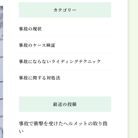
お
カテゴリー
探
し
事故の現状
で
す
事故のケース検証
か
?
事故にならないライディングテクニック
事故に関する対処法
最近の投稿
事故で衝撃を受けたヘルメットの取り扱
い