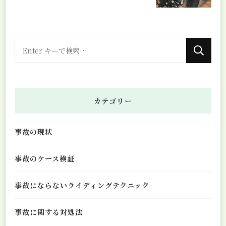
な
に
か
お
カテゴリー
探
し
事故の現状
で
す
事故のケース検証
か
?
事故にならないライディングテクニック
事故に関する対処法