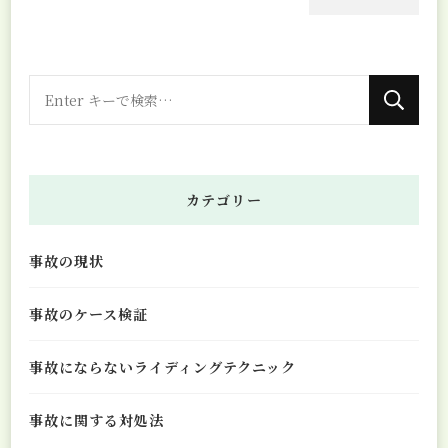
な
に
か
お
カテゴリー
探
し
事故の現状
で
す
事故のケース検証
か
?
事故にならないライディングテクニック
事故に関する対処法