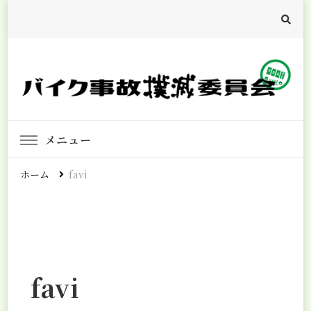
バイク事故撲滅委員会
バイク事故ゼロを目指して
メニュー
ホーム
favi
favi